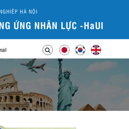
NGHIỆP HÀ NỘI
NG ỨNG NHÂN LỰC -HaUI
mail