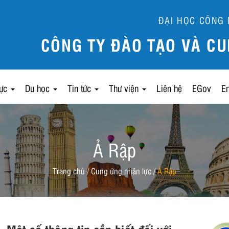
ĐẠI HỌC CÔNG 
CÔNG TY ĐÀO TẠO VÀ CU
lực
Du học
Tin tức
Thư viện
Liên hệ
EGov
E
Ả Rập
Trang chủ
/
Cung ứng nhân lực
/
Ả Rập