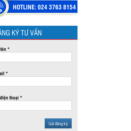
HOTLINE:
024 3763 8154
ĂNG KÝ TƯ VẤN
tên *
il *
điện thoại *