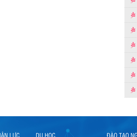
HÂN LỰC
DU HỌC
ĐÀO TẠO N