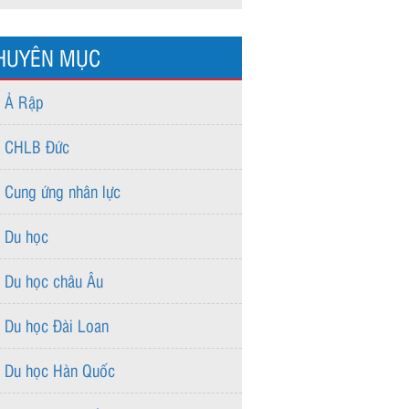
HUYÊN MỤC
Ả Rập
CHLB Đức
Cung ứng nhân lực
Du học
Du học châu Âu
Du học Đài Loan
Du học Hàn Quốc