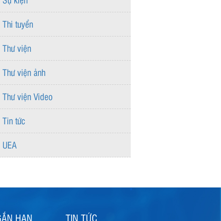
Thi tuyển
Thư viện
Thư viện ảnh
Thư viện Video
Tin tức
UEA
GẮN HẠN
TIN TỨC