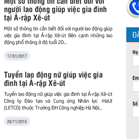
Một số thông tin cần biết đối với
người lao động giúp việc gia đình
tại Ả-rập Xê-út
Một số thông tin cần biết đối với người lao động giúp
Đ
việc gia đình tại Ả-rập Xê-út Bên cạnh những lao
động phổ thông ở độ tuổi 20...
Họ 
17/01/2017
Tuyển lao động nữ giúp việc gia
Ema
đình tại Ả-rập Xê-út
Tuyển lao động nữ giúp việc gia đình tại Ả-rập Xê-út
Công ty Đào tạo và Cung ứng Nhân lực -HaUI
Số 
(LETCO) thuộc Trường ĐH Công nghiệp Hà Nội...
26/11/2015