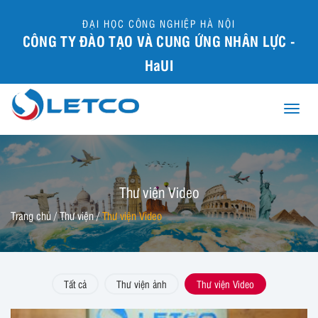
ĐẠI HỌC CÔNG NGHIỆP HÀ NỘI
CÔNG TY ĐÀO TẠO VÀ CUNG ỨNG NHÂN LỰC -
HaUI
Toggle
naviga
Thư viện Video
Trang chủ
/
Thư viện
/
Thư viện Video
Tất cả
Thư viện ảnh
Thư viện Video