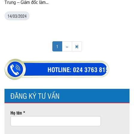
Trung – Giám đốc làm...
14/03/2024
Next
2
1
»
page
HOTLINE:
024 3763 8154
ĐĂNG KÝ TƯ VẤN
Họ tên *