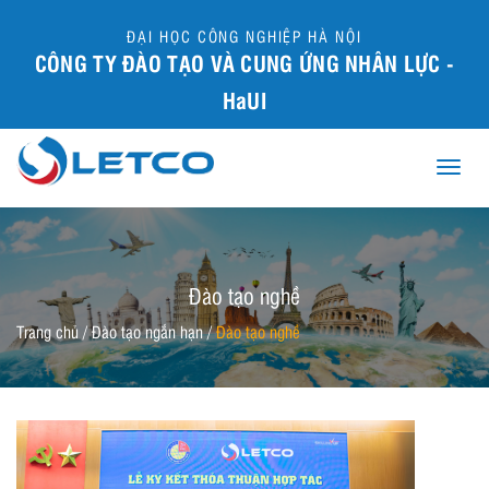
ĐẠI HỌC CÔNG NGHIỆP HÀ NỘI
CÔNG TY ĐÀO TẠO VÀ CUNG ỨNG NHÂN LỰC -
HaUI
Toggle
naviga
Đào tạo nghề
Trang chủ
/
Đào tạo ngắn hạn
/
Đào tạo nghề