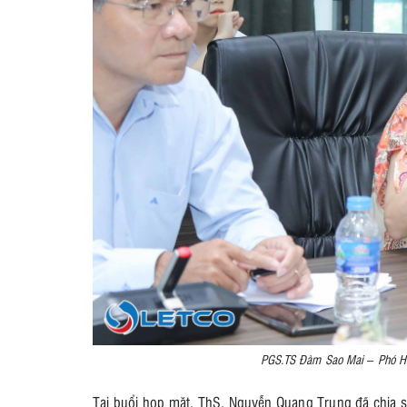
PGS.TS Đàm Sao Mai – Phó Hiệu
Tại buổi họp mặt, ThS. Nguyễn Quang Trung đã chia 