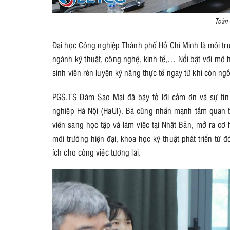
Toàn 
Đại học Công nghiệp Thành phố Hồ Chí Minh là môi tr
ngành kỹ thuật, công nghệ, kinh tế,… Nổi bật với mô h
sinh viên rèn luyện kỹ năng thực tế ngay từ khi còn ng
PGS.TS Đàm Sao Mai đã bày tỏ lời cảm ơn và sự tin
nghiệp Hà Nội (HaUI). Bà cũng nhấn mạnh tầm quan t
viên sang học tập và làm việc tại Nhật Bản, mở ra cơ 
môi trường hiện đại, khoa học kỹ thuật phát triển từ đ
ích cho công việc tương lai.