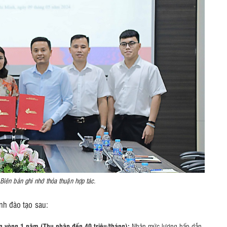
 Biên bản ghi nhớ thỏa thuận hợp tác.
ình đào tạo sau:
ng vòng 1 năm (Thu nhập đến 40 triệu/tháng):
Nhận mức lương hấp dẫn