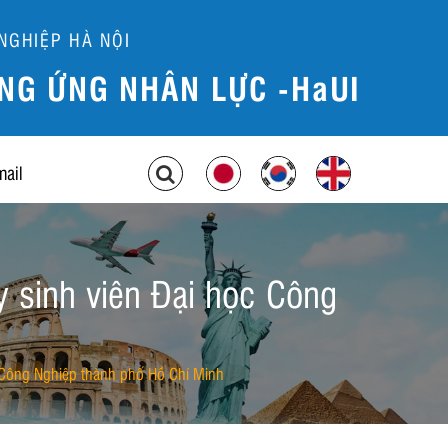
NGHIỆP HÀ NỘI
NG ỨNG NHÂN LỰC -HaUI
mail
y sinh viên Đại học Công
c Công Nghiệp thành phố Hồ Chí Minh