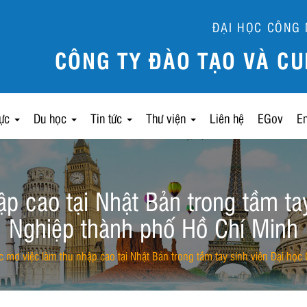
ĐẠI HỌC CÔNG 
CÔNG TY ĐÀO TẠO VÀ CU
lực
Du học
Tin tức
Thư viện
Liên hệ
EGov
E
p cao tại Nhật Bản trong tầm ta
Nghiệp thành phố Hồ Chí Minh
c mơ việc làm thu nhập cao tại Nhật Bản trong tầm tay sinh viên Đại họ