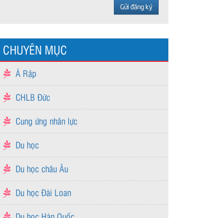
CHUYÊN MỤC
Ả Rập
CHLB Đức
Cung ứng nhân lực
Du học
Du học châu Âu
Du học Đài Loan
Du học Hàn Quốc