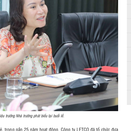
 trưởng Nhà trường phát biểu tại buổi lễ.
sẻ, trong gần 25 năm hoạt động, Công ty LETCO đã tổ chức đưa