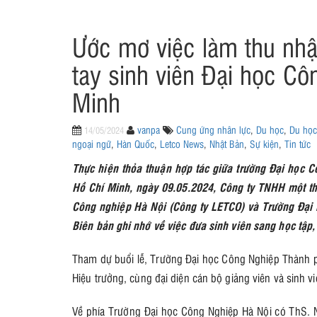
Ước mơ việc làm thu nhậ
tay sinh viên Đại học C
Minh
vanpa
Cung ứng nhân lực
,
Du học
,
Du học
14/05/2024
ngoại ngữ
,
Hàn Quốc
,
Letco News
,
Nhật Bản
,
Sự kiện
,
Tin tức
Thực hiện thỏa thuận hợp tác giữa trường Đại học 
Hồ Chí Minh, ngày 09.05.2024, Công ty TNHH một th
Công nghiệp Hà Nội (Công ty LETCO) và Trường Đại 
Biên bản ghi nhớ về việc đưa sinh viên sang học tập, 
Tham dự buổi lễ, Trường Đại học Công Nghiệp Thành
Hiệu trưởng, cùng đại diện cán bộ giảng viên và sinh vi
Về phía Trường Đại học Công Nghiệp Hà Nội có ThS.