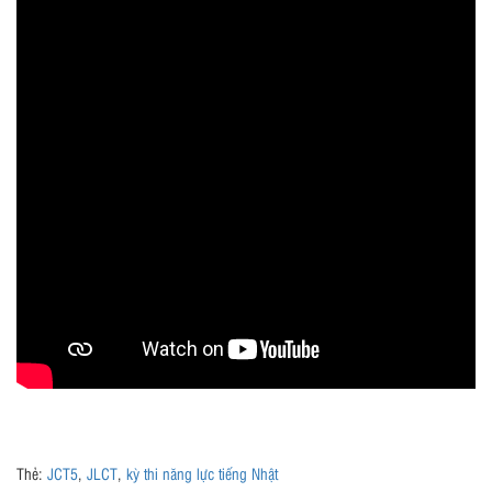
Thẻ:
JCT5
,
JLCT
,
kỳ thi năng lực tiếng Nhật