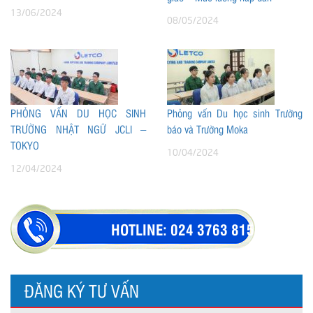
13/06/2024
08/05/2024
PHỎNG VẤN DU HỌC SINH
Phỏng vấn Du học sinh Trường
TRƯỜNG NHẬT NGỮ JCLI –
báo và Trường Moka
TOKYO
10/04/2024
12/04/2024
HOTLINE:
024 3763 8154
ĐĂNG KÝ TƯ VẤN