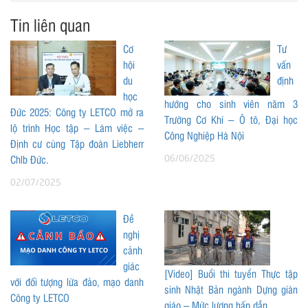
Tin liên quan
Cơ
Tư
hội
vấn
du
định
học
hướng cho sinh viên năm 3
Đức 2025: Công ty LETCO mở ra
Trường Cơ Khí – Ô tô, Đại học
lộ trình Học tập – Làm việc –
Công Nghiệp Hà Nội
Định cư cùng Tập đoàn Liebherr
06/06/2025
Chlb Đức.
02/07/2025
Đề
nghị
cảnh
giác
[Video] Buổi thi tuyển Thực tập
với đối tượng lừa đảo, mạo danh
sinh Nhật Bản ngành Dựng giàn
Công ty LETCO
giáo – Mức lương hấp dẫn