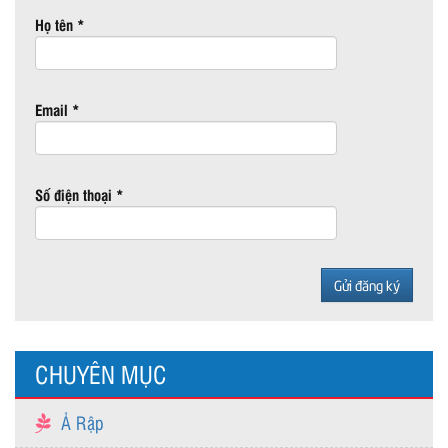
Họ tên *
Email *
Số điện thoại *
CHUYÊN MỤC
Ả Rập