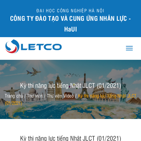
ĐẠI HỌC CÔNG NGHIỆP HÀ NỘI
CÔNG TY ĐÀO TẠO VÀ CUNG ỨNG NHÂN LỰC -
HaUI
Toggle
naviga
Kỳ thi năng lực tiếng Nhật JLCT (01/2021)
Trang chủ
/
Thư viện
/
Thư viện Video
/
Kỳ thi năng lực tiếng Nhật JLCT
(01/2021)
Kỳ thi năng lực tiếng Nhật JLCT (01/2021)