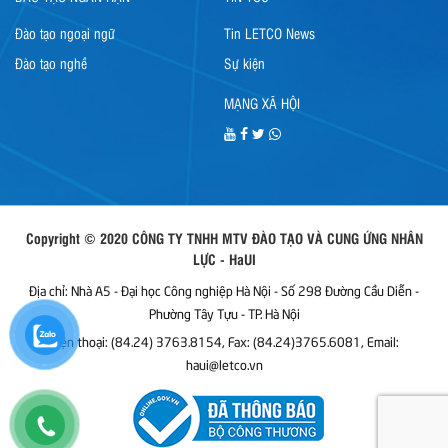
Đào tạo ngoại ngữ
Tin LETCO News
Đào tạo nghề
Sự kiện
MẠNG XÃ HỘI
Copyright © 2020 CÔNG TY TNHH MTV ĐÀO TẠO VÀ CUNG ỨNG NHÂN
LỰC - HaUI
Địa chỉ: Nhà A5 - Đại học Công nghiệp Hà Nội - Số 298 Đường Cầu Diễn -
Phường Tây Tựu - TP. Hà Nội
Điện thoại: (84.24) 3763.8154, Fax: (84.24)3765.6081, Email:
haui@letco.vn