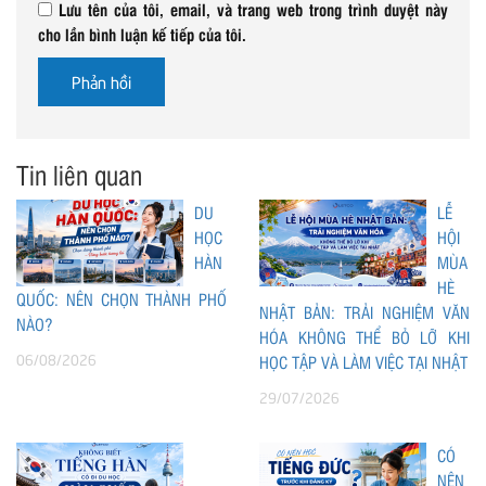
Lưu tên của tôi, email, và trang web trong trình duyệt này
cho lần bình luận kế tiếp của tôi.
Tin liên quan
DU
LỄ
HỌC
HỘI
HÀN
MÙA
HÈ
QUỐC: NÊN CHỌN THÀNH PHỐ
NHẬT BẢN: TRẢI NGHIỆM VĂN
NÀO?
HÓA KHÔNG THỂ BỎ LỠ KHI
06/08/2026
HỌC TẬP VÀ LÀM VIỆC TẠI NHẬT
29/07/2026
CÓ
NÊN