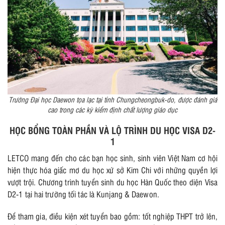
Trường Đại học Daewon tọa lạc tại tỉnh Chungcheongbuk-do, được đánh giá
cao trong các kỳ kiểm định chất lượng giáo dục
HỌC BỔNG TOÀN PHẦN VÀ LỘ TRÌNH DU HỌC VISA D2-
1
LETCO mang đến cho các bạn học sinh, sinh viên Việt Nam cơ hội
hiện thực hóa giấc mơ du học xứ sở Kim Chi với những quyền lợi
vượt trội. Chương trình tuyển sinh du học Hàn Quốc theo diện Visa
D2-1 tại hai trường tối tác là Kunjang & Daewon.
Để tham gia, điều kiện xét tuyển bao gồm: tốt nghiệp THPT trở lên,