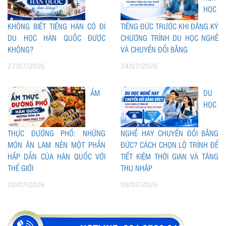
HỌC
KHÔNG BIẾT TIẾNG HÀN CÓ ĐI
TIẾNG ĐỨC TRƯỚC KHI ĐĂNG KÝ
DU HỌC HÀN QUỐC ĐƯỢC
CHƯƠNG TRÌNH DU HỌC NGHỀ
KHÔNG?
VÀ CHUYỂN ĐỔI BẰNG
27/07/2026
24/07/2026
ẨM
DU
HỌC
THỰC ĐƯỜNG PHỐ: NHỮNG
NGHỀ HAY CHUYỂN ĐỔI BẰNG
MÓN ĂN LÀM NÊN MỘT PHẦN
ĐỨC? CÁCH CHỌN LỘ TRÌNH ĐỂ
HẤP DẪN CỦA HÀN QUỐC VỚI
TIẾT KIỆM THỜI GIAN VÀ TĂNG
THẾ GIỚI
THU NHẬP
20/07/2026
09/07/2026