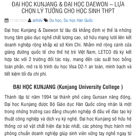
ĐẠI HỌC KUNJANG & ĐẠI HỌC DAEWON – LỰA
CHỌN LÝ TƯỞNG CHO HỌC SINH THPT
anhdv
Du học
,
Du học Hàn Quốc
17/06/2026
Đại học Kunjang & Daewon từ lâu đã khẳng định vị thế là những
trung tâm giáo dục nghề chất lượng cao, sở hữu mạng lưới liên kết
doanh nghiệp rộng khắp xứ sở Kim Chi. Nhằm mở rộng cánh cửa
giảng đường quốc tế cho thế hệ trẻ Việt Nam, LETCO đã ký kết
hợp tác với 2 trường đối tác này, mang đến các suất học bổng
toàn phần, mở ra lộ trình du học Visa D2-1 an toàn, minh bạch và
tiết kiệm tối đa chi phí.
ĐẠI HỌC KUNJANG (Kunjang University College )
Thành lập từ năm 1994 tại thành phố cảng Gunsan năng động,
Đại học Kunjang được Bộ Giáo dục Hàn Quốc công nhận là một
trong những trường cao đẳng chuyên nghiệp đi đầu về đào tạo kỹ
thuật công nghiệp và dịch vụ kỹ nghệ. Đại học Kunjang sở hữu hệ
thống cơ sở vật chất hiện đại bậc nhất, các phòng thực hành mô
phỏng chuẩn doanh nghiệp giúp sinh viên vững tay nghề ngay từ