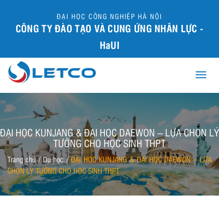
ĐẠI HỌC CÔNG NGHIỆP HÀ NỘI
CÔNG TY ĐÀO TẠO VÀ CUNG ỨNG NHÂN LỰC -
HaUI
Toggle
naviga
ĐẠI HỌC KUNJANG & ĐẠI HỌC DAEWON – LỰA CHỌN LÝ
TƯỞNG CHO HỌC SINH THPT
Trang chủ
/
Du học
/
ĐẠI HỌC KUNJANG & ĐẠI HỌC DAEWON – LỰA
CHỌN LÝ TƯỞNG CHO HỌC SINH THPT