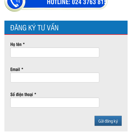
HOTLINE:
024 3763 8154
ĐĂNG KÝ TƯ VẤN
Họ tên *
Email *
Số điện thoại *