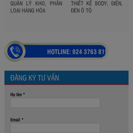
QUẢN LÝ KHO, PHÂN
THIẾT KẾ BODY, ĐIỆN,
LOẠI HÀNG HÓA
ĐÈN Ô TÔ
HOTLINE:
024 3763 8154
ĐĂNG KÝ TƯ VẤN
Họ tên *
Email *