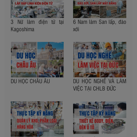
3 Nữ làm điện tử tại
6 Nam làm San lấp, đào
Kagoshima
xới
DU HỌC CHÂU ÂU
DU HỌC NGHỀ VÀ LÀM
VIỆC TẠI CHLB ĐỨC