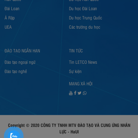
Đài Loan
Du học Đài Loan
Ả Rập
Du học Trung Quốc
UEA
Các trường du học
ĐÀO TẠO NGẮN HẠN
TIN TỨC
Đào tạo ngoại ngữ
Tin LETCO News
Đào tạo nghề
Sự kiện
MẠNG XÃ HỘI
Copyright © 2020 CÔNG TY TNHH MTV ĐÀO TẠO VÀ CUNG ỨNG NHÂN
LỰC - HaUI