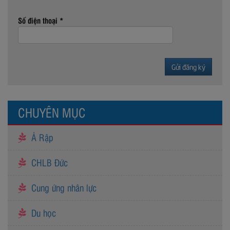
Số điện thoại *
CHUYÊN MỤC
Ả Rập
CHLB Đức
Cung ứng nhân lực
Du học