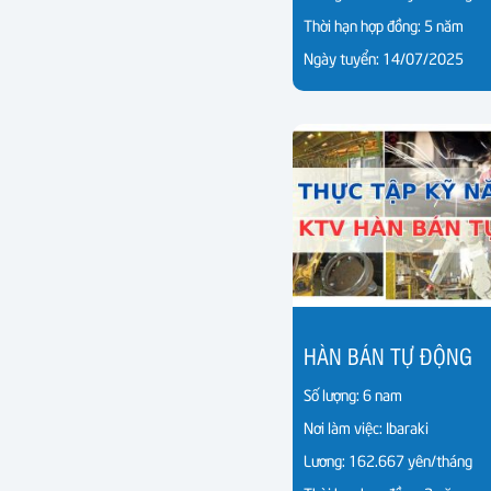
Thời hạn hợp đồng: 5 năm
Ngày tuyển: 14/07/2025
HÀN BÁN TỰ ĐỘNG
Số lượng: 6 nam
Nơi làm việc: Ibaraki
Lương: 162.667 yên/tháng