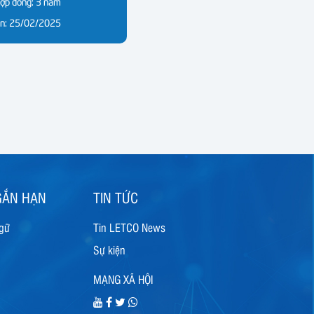
hợp đồng: 3 năm
ển: 25/02/2025
GẮN HẠN
TIN TỨC
ngữ
Tin LETCO News
Sự kiện
MẠNG XÃ HỘI