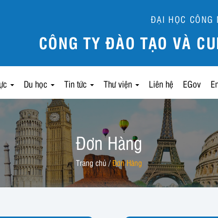
ĐẠI HỌC CÔNG 
CÔNG TY ĐÀO TẠO VÀ CU
lực
Du học
Tin tức
Thư viện
Liên hệ
EGov
E
Đơn Hàng
Trang chủ
/
Đơn Hàng