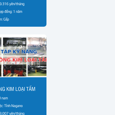
9.316 yên/tháng
hợp đồng: 1 năm
n: Gấp
NG KIM LOẠI TẤM
 3 nam
ệc: Tỉnh Nagano
3.007 yên/tháng