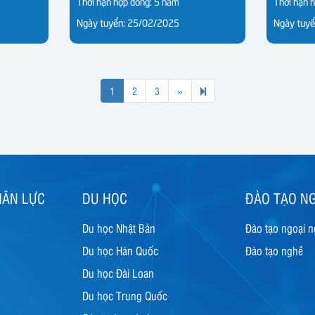
Thời hạn hợp đồng: 5 năm
Thời hạn 
Ngày tuyển: 25/02/2025
Ngày tuy
Next
6
1
2
3
»
page
HÂN LỰC
DU HỌC
ĐÀO TẠO N
Du học Nhật Bản
Đào tạo ngoại 
Du học Hàn Quốc
Đào tạo nghề
Du học Đài Loan
Du học Trung Quốc