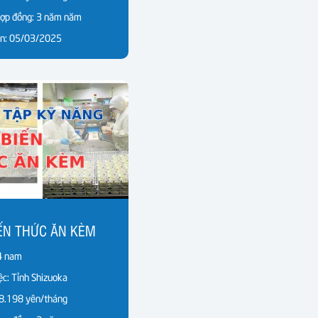
hợp đồng: 3 năm năm
ển: 05/03/2025
ẾN THỨC ĂN KÈM
 4 nam
ệc: Tỉnh Shizuoka
8.198 yên/tháng