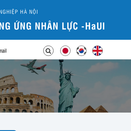
NGHIỆP HÀ NỘI
NG ỨNG NHÂN LỰC -HaUI
mail