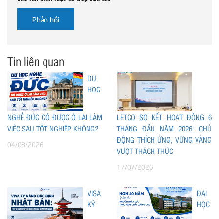
Tin liên quan
DU
HỌC
NGHỀ ĐỨC CÓ ĐƯỢC Ở LẠI LÀM
LETCO SƠ KẾT HOẠT ĐỘNG 6
VIỆC SAU TỐT NGHIỆP KHÔNG?
THÁNG ĐẦU NĂM 2026: CHỦ
ĐỘNG THÍCH ỨNG, VỮNG VÀNG
04/08/2026
VƯỢT THÁCH THỨC
17/07/2026
VISA
ĐẠI
KỸ
HỌC