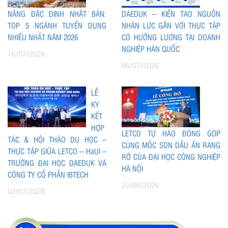
NĂNG ĐẶC ĐỊNH NHẬT BẢN:
DAEDUK – KIẾN TẠO NGUỒN
TOP 5 NGÀNH TUYỂN DỤNG
NHÂN LỰC GẮN VỚI THỰC TẬP
NHIỀU NHẤT NĂM 2026
CÓ HƯỞNG LƯƠNG TẠI DOANH
NGHIỆP HÀN QUỐC
16/07/2026
06/07/2026
LỄ
KÝ
KẾT
HỢP
LETCO TỰ HÀO ĐÓNG GÓP
TÁC & HỘI THẢO DU HỌC –
CÙNG MỐC SON DẤU ẤN RẠNG
THỰC TẬP GIỮA LETCO – HaUI –
RỠ CỦA ĐẠI HỌC CÔNG NGHIỆP
TRƯỜNG ĐẠI HỌC DAEDUK VÀ
HÀ NỘI
CÔNG TY CỔ PHẦN IBTECH
22/06/2026
02/07/2026