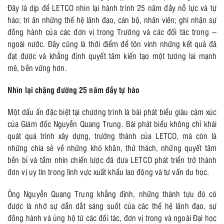
Đây là dịp để LETCO nhìn lại hành trình 25 năm đầy nỗ lực và tự
hào; tri ân những thế hệ lãnh đạo, cán bộ, nhân viên; ghi nhận sự
đồng hành của các đơn vị trong Trường và các đối tác trong –
ngoài nước. Đây cũng là thời điểm để tôn vinh những kết quả đã
đạt được và khẳng định quyết tâm kiến tạo một tương lai mạnh
mẽ, bền vững hơn.
Nhìn lại chặng đường 25 năm đầy tự hào
Một dấu ấn đặc biệt tại chương trình là bài phát biểu giàu cảm xúc
của Giám đốc Nguyễn Quang Trung. Bài phát biểu không chỉ khái
quát quá trình xây dựng, trưởng thành của LETCO, mà còn là
những chia sẻ về những khó khăn, thử thách, những quyết tâm
bền bỉ và tầm nhìn chiến lược đã đưa LETCO phát triển trở thành
đơn vị uy tín trong lĩnh vực xuất khẩu lao động và tư vấn du học.
Ông Nguyễn Quang Trung khẳng định, những thành tựu đó có
được là nhờ sự dẫn dắt sáng suốt của các thế hệ lãnh đạo, sự
đồng hành và ủng hộ từ các đối tác, đơn vị trong và ngoài Đại học