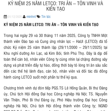
KỶ NIỆM 25 NĂM LETCO: TRI ÂN – TÔN VINH VÀ
KIẾN TẠO
minhnt
Tin tức
01/12/2025
KỶ NIỆM 25 NĂM LETCO: TRI ÂN – TÔN VINH VÀ KIẾN TẠO
Trong hai ngày 29 và 30 tháng 11 năm 2025, Công ty TNHH Một
thành viên Đào tạo và Cung ứng nhân lực – HaUI (LETCO) đã tổ
chức Kỷ niệm 25 năm thành lập (29/11/2000 – 29/11/2025) tại
Khu nghỉ dưỡng An Lạc, xã Kim Bôi, tỉnh Phú Thọ. Đây là dịp để
toàn thể cán bộ, nhân viên Công ty cùng nhìn lại chặng đường xây
dựng và phát triển đầy tự hào, đồng thời bày tỏ lòng tri ân sâu sắc
đến các thế hệ lãnh đạo, cán bộ, nhân viên và đối tác đã đồng
hành cùng LETCO suốt một phần tư thế kỷ qua.
Chương trình vinh dự đón tiếp PGS.TS Lê Hồng Quân, Bí thư Đảng
ủy, Chủ tịch Hội đồng Đại học Công nghiệp Hà Nội; TS. Nguyễn
Văn Thiện, Phó Bí thư Đảng ủy, Phó Hiệu trưởng Đại học Công
nghiệp Hà Nội, Chủ tịch Hội đồng thành viên Công ty; NGND