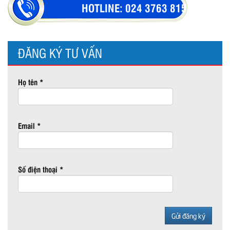
HOTLINE:
024 3763 8154
ĐĂNG KÝ TƯ VẤN
Họ tên *
Email *
Số điện thoại *