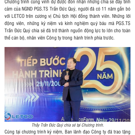
Chương trình cũng vinh dự được đón nhận những chia sẻ đầy tình
cảm của NGND PGS.TS Trần Đức Quý, người đã có 11 năm gắn bó
với LETCO trên cương vị Chủ tịch Hội đồng thành viên. Những lời
động viên, những kỷ niệm và kinh nghiệm quý báu mà PGS.TS
Trần Đức Quý chia sẻ đã trở thành nguồn động lực to lớn cho toàn
thể cán bộ, nhân viên Công ty trong hành trình phía trước.
Thầy Trần Đức Quý chia sẻ tại Chương trình.
Cũng tại chương trình kỷ niệm, Ban lãnh đạo Công ty đã trao tặng