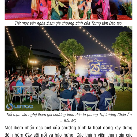
Tiết mục văn nghệ tham gia chương trình của Trung tâm Đào tạo.
Tiết mục văn nghệ tham gia chương trình đến từ phòng Thị trường Châu Âu
– Bắc Mỹ.
Một điểm nhấn đặc biệt của chương trình là hoạt động xây dựng
đội nhóm đầy sôi nổi và hào hứng. Các thành viên tham gia các