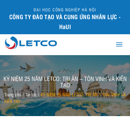
ĐẠI HỌC CÔNG NGHIỆP HÀ NỘI
CÔNG TY ĐÀO TẠO VÀ CUNG ỨNG NHÂN LỰC -
HaUI
Toggle
naviga
KỶ NIỆM 25 NĂM LETCO: TRI ÂN – TÔN VINH VÀ KIẾN
TẠO
Trang chủ
/
Tin tức
/
KỶ NIỆM 25 NĂM LETCO: TRI ÂN – TÔN VINH VÀ
KIẾN TẠO