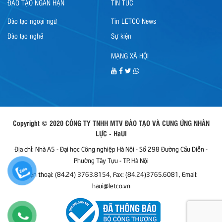
ĐÀO TẠO NGẮN HẠN
TIN TỨC
Đào tạo ngoại ngữ
Tin LETCO News
Đào tạo nghề
Sự kiện
MẠNG XÃ HỘI
Copyright © 2020 CÔNG TY TNHH MTV ĐÀO TẠO VÀ CUNG ỨNG NHÂN
LỰC - HaUI
Địa chỉ: Nhà A5 - Đại học Công nghiệp Hà Nội - Số 298 Đường Cầu Diễn -
Phường Tây Tựu - TP. Hà Nội
Điện thoại: (84.24) 3763.8154, Fax: (84.24)3765.6081, Email:
haui@letco.vn