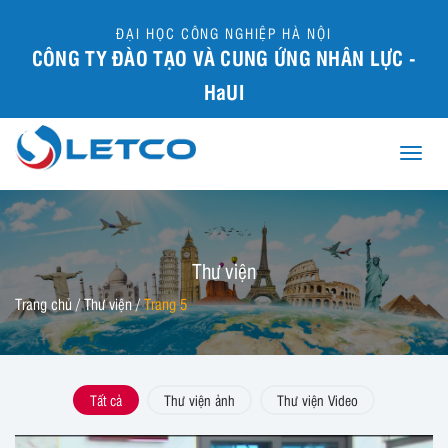
ĐẠI HỌC CÔNG NGHIỆP HÀ NỘI
CÔNG TY ĐÀO TẠO VÀ CUNG ỨNG NHÂN LỰC -
HaUI
Toggle
naviga
Thư viện
Trang chủ
/
Thư viện
/
Trang 5
Tất cả
Thư viện ảnh
Thư viện Video