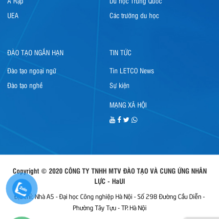
Ả Rập
Du học Trung Quốc
UEA
Các trường du học
ĐÀO TẠO NGẮN HẠN
TIN TỨC
Đào tạo ngoại ngữ
Tin LETCO News
Đào tạo nghề
Sự kiện
MẠNG XÃ HỘI
Copyright © 2020 CÔNG TY TNHH MTV ĐÀO TẠO VÀ CUNG ỨNG NHÂN
LỰC - HaUI
Địa chỉ: Nhà A5 - Đại học Công nghiệp Hà Nội - Số 298 Đường Cầu Diễn -
Phường Tây Tựu - TP. Hà Nội