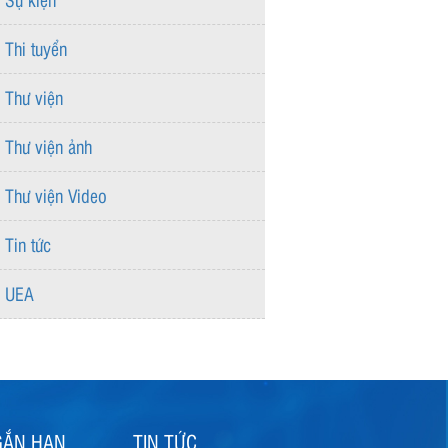
Thi tuyển
Thư viện
Thư viện ảnh
Thư viện Video
Tin tức
UEA
GẮN HẠN
TIN TỨC