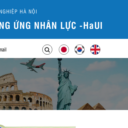
NGHIỆP HÀ NỘI
NG ỨNG NHÂN LỰC -HaUI
mail