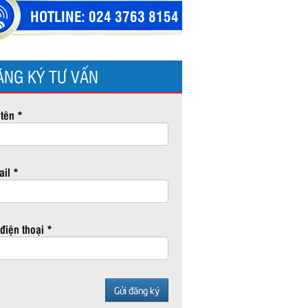
HOTLINE:
024 3763 8154
ĂNG KÝ TƯ VẤN
tên *
il *
điện thoại *