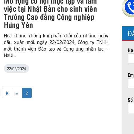
Mở rộng cơ hội thực tập và làm
việc tại Nhật Bản cho sinh viên
Trường Cao đẳng Công nghiệp
Hưng Yên
Đ
Hoà chung không khí phấn khởi của những ngày
đầu xuân mới, ngày 22/02/2024, Công ty TNHH
một thành viện Đào tạo và Cung ứng nhân lực –
Họ 
HaUI...
22/02/2024
Ema
Previous
«
2
page
Số 