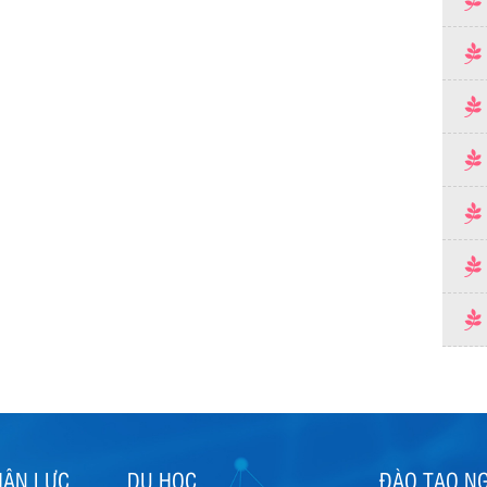
HÂN LỰC
DU HỌC
ĐÀO TẠO N