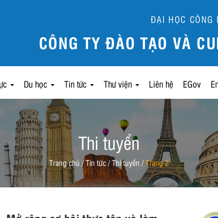
ĐẠI HỌC CÔNG 
CÔNG TY ĐÀO TẠO VÀ CU
lực
Du học
Tin tức
Thư viện
Liên hệ
EGov
E
Thi tuyển
Trang chủ
/
Tin tức
/
Thi tuyển
/
Trang 2