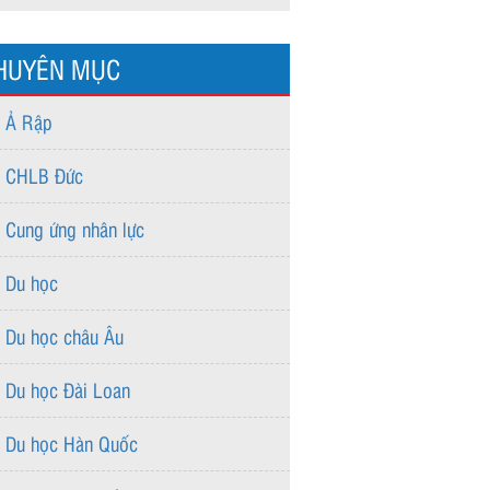
HUYÊN MỤC
Ả Rập
CHLB Đức
Cung ứng nhân lực
Du học
Du học châu Âu
Du học Đài Loan
Du học Hàn Quốc