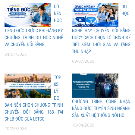
CÓ
DU
NÊN
HỌC
HỌC
TIẾNG ĐỨC TRƯỚC KHI ĐĂNG KÝ
NGHỀ HAY CHUYỂN ĐỔI BẰNG
CHƯƠNG TRÌNH DU HỌC NGHỀ
ĐỨC? CÁCH CHỌN LỘ TRÌNH ĐỂ
VÀ CHUYỂN ĐỔI BẰNG
TIẾT KIỆM THỜI GIAN VÀ TĂNG
THU NHẬP
24/07/2026
09/07/2026
TOP
05
LÝ
DO
CHƯƠNG TRÌNH CÔNG NHẬN
BẠN NÊN CHỌN CHƯƠNG TRÌNH
BẰNG ĐỨC: TUYỂN SINH NGÀNH
CHUYỂN ĐỔI BẰNG 18B TẠI
SẢN XUẤT HỆ THỐNG NỒI HƠI
CHLB ĐỨC CỦA LETCO
16/04/2026
20/05/2026