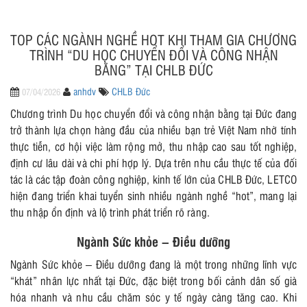
TOP CÁC NGÀNH NGHỀ HOT KHI THAM GIA CHƯƠNG
TRÌNH “DU HỌC CHUYỂN ĐỔI VÀ CÔNG NHẬN
BẰNG” TẠI CHLB ĐỨC
anhdv
CHLB Đức
07/04/2026
Chương trình Du học chuyển đổi và công nhận bằng tại Đức đang
trở thành lựa chọn hàng đầu của nhiều bạn trẻ Việt Nam nhờ tính
thực tiễn, cơ hội việc làm rộng mở, thu nhập cao sau tốt nghiệp,
định cư lâu dài và chi phí hợp lý. Dựa trên nhu cầu thực tế của đối
tác là các tập đoàn công nghiệp, kinh tế lớn của CHLB Đức, LETCO
hiện đang triển khai tuyển sinh nhiều ngành nghề “hot”, mang lại
thu nhập ổn định và lộ trình phát triển rõ ràng.
Ngành Sức khỏe – Điều dưỡng
Ngành Sức khỏe – Điều dưỡng đang là một trong những lĩnh vực
“khát” nhân lực nhất tại Đức, đặc biệt trong bối cảnh dân số già
hóa nhanh và nhu cầu chăm sóc y tế ngày càng tăng cao. Khi