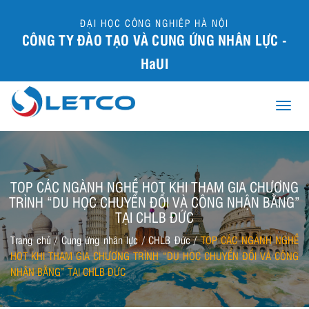
ĐẠI HỌC CÔNG NGHIỆP HÀ NỘI
CÔNG TY ĐÀO TẠO VÀ CUNG ỨNG NHÂN LỰC -
HaUI
Toggle
naviga
TOP CÁC NGÀNH NGHỀ HOT KHI THAM GIA CHƯƠNG
TRÌNH “DU HỌC CHUYỂN ĐỔI VÀ CÔNG NHẬN BẰNG”
TẠI CHLB ĐỨC
Trang chủ
/
Cung ứng nhân lực
/
CHLB Đức
/
TOP CÁC NGÀNH NGHỀ
HOT KHI THAM GIA CHƯƠNG TRÌNH “DU HỌC CHUYỂN ĐỔI VÀ CÔNG
NHẬN BẰNG” TẠI CHLB ĐỨC