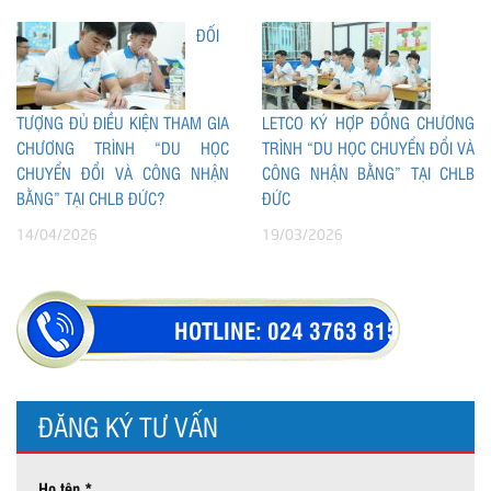
ĐỐI
TƯỢNG ĐỦ ĐIỀU KIỆN THAM GIA
LETCO KÝ HỢP ĐỒNG CHƯƠNG
CHƯƠNG TRÌNH “DU HỌC
TRÌNH “DU HỌC CHUYỂN ĐỔI VÀ
CHUYỂN ĐỔI VÀ CÔNG NHẬN
CÔNG NHẬN BẰNG” TẠI CHLB
BẰNG” TẠI CHLB ĐỨC?
ĐỨC
14/04/2026
19/03/2026
HOTLINE:
024 3763 8154
ĐĂNG KÝ TƯ VẤN
Họ tên *