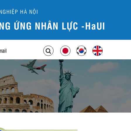
NGHIỆP HÀ NỘI
NG ỨNG NHÂN LỰC -HaUI
mail