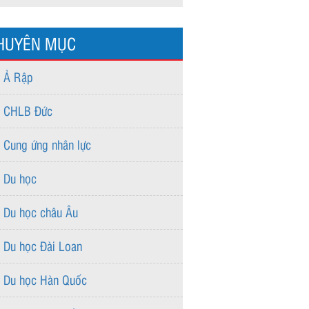
HUYÊN MỤC
Ả Rập
CHLB Đức
Cung ứng nhân lực
Du học
Du học châu Âu
Du học Đài Loan
Du học Hàn Quốc