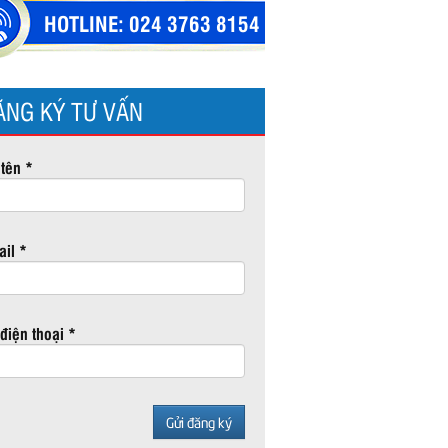
HOTLINE:
024 3763 8154
ĂNG KÝ TƯ VẤN
tên *
il *
điện thoại *