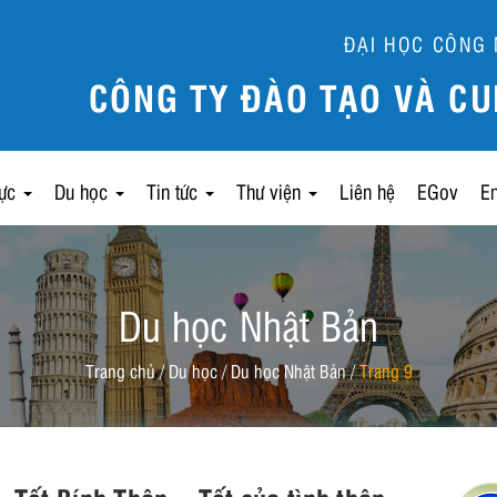
ĐẠI HỌC CÔNG 
CÔNG TY ĐÀO TẠO VÀ CU
lực
Du học
Tin tức
Thư viện
Liên hệ
EGov
E
Du học Nhật Bản
Trang chủ
/
Du học
/
Du học Nhật Bản
/
Trang 9