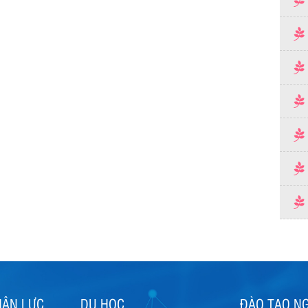
HÂN LỰC
DU HỌC
ĐÀO TẠO N