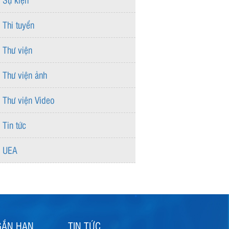
Thi tuyển
Thư viện
Thư viện ảnh
Thư viện Video
Tin tức
UEA
GẮN HẠN
TIN TỨC