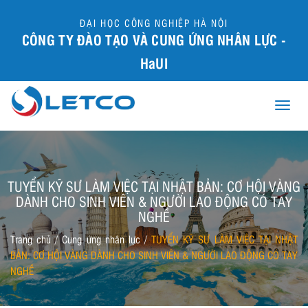
ĐẠI HỌC CÔNG NGHIỆP HÀ NỘI
CÔNG TY ĐÀO TẠO VÀ CUNG ỨNG NHÂN LỰC -
HaUI
Toggle
naviga
TUYỂN KỸ SƯ LÀM VIỆC TẠI NHẬT BẢN: CƠ HỘI VÀNG
DÀNH CHO SINH VIÊN & NGƯỜI LAO ĐỘNG CÓ TAY
NGHỀ
Trang chủ
/
Cung ứng nhân lực
/
TUYỂN KỸ SƯ LÀM VIỆC TẠI NHẬT
BẢN: CƠ HỘI VÀNG DÀNH CHO SINH VIÊN & NGƯỜI LAO ĐỘNG CÓ TAY
NGHỀ