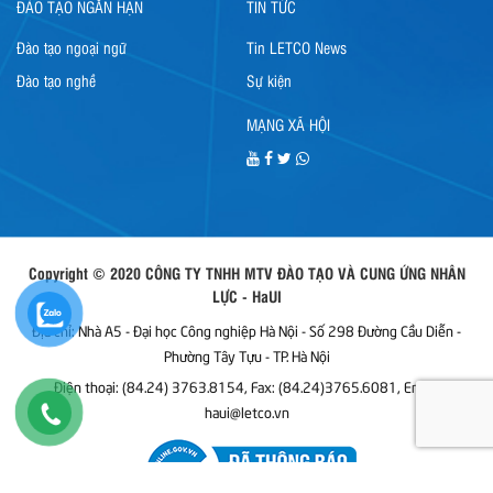
ĐÀO TẠO NGẮN HẠN
TIN TỨC
Đào tạo ngoại ngữ
Tin LETCO News
Đào tạo nghề
Sự kiện
MẠNG XÃ HỘI
Copyright © 2020 CÔNG TY TNHH MTV ĐÀO TẠO VÀ CUNG ỨNG NHÂN
LỰC - HaUI
Địa chỉ: Nhà A5 - Đại học Công nghiệp Hà Nội - Số 298 Đường Cầu Diễn -
Phường Tây Tựu - TP. Hà Nội
Điện thoại: (84.24) 3763.8154, Fax: (84.24)3765.6081, Email:
haui@letco.vn