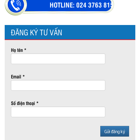
HOTLINE:
024 3763 8154
ĐĂNG KÝ TƯ VẤN
Họ tên *
Email *
Số điện thoại *