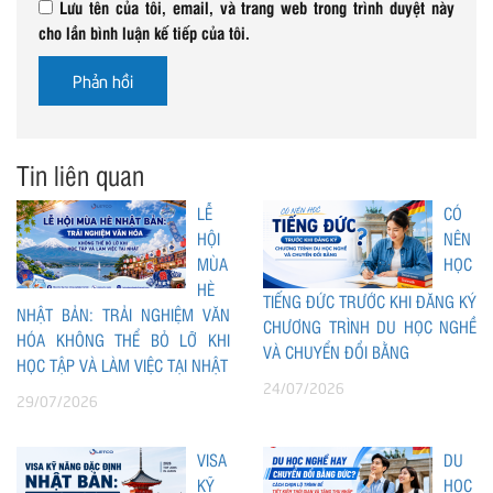
Lưu tên của tôi, email, và trang web trong trình duyệt này
cho lần bình luận kế tiếp của tôi.
Tin liên quan
LỄ
CÓ
HỘI
NÊN
MÙA
HỌC
HÈ
TIẾNG ĐỨC TRƯỚC KHI ĐĂNG KÝ
NHẬT BẢN: TRẢI NGHIỆM VĂN
CHƯƠNG TRÌNH DU HỌC NGHỀ
HÓA KHÔNG THỂ BỎ LỠ KHI
VÀ CHUYỂN ĐỔI BẰNG
HỌC TẬP VÀ LÀM VIỆC TẠI NHẬT
24/07/2026
29/07/2026
VISA
DU
KỸ
HỌC