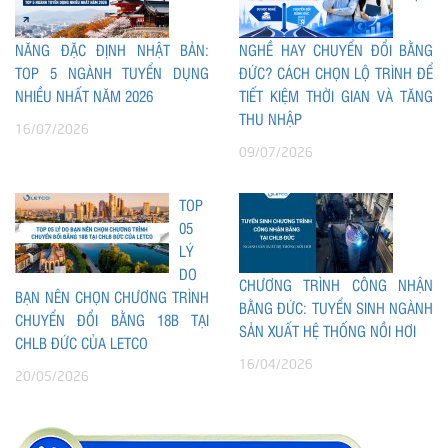
NĂNG ĐẶC ĐỊNH NHẬT BẢN:
NGHỀ HAY CHUYỂN ĐỔI BẰNG
TOP 5 NGÀNH TUYỂN DỤNG
ĐỨC? CÁCH CHỌN LỘ TRÌNH ĐỂ
NHIỀU NHẤT NĂM 2026
TIẾT KIỆM THỜI GIAN VÀ TĂNG
THU NHẬP
16/07/2026
09/07/2026
TOP
05
LÝ
DO
CHƯƠNG TRÌNH CÔNG NHẬN
BẠN NÊN CHỌN CHƯƠNG TRÌNH
BẰNG ĐỨC: TUYỂN SINH NGÀNH
CHUYỂN ĐỔI BẰNG 18B TẠI
SẢN XUẤT HỆ THỐNG NỒI HƠI
CHLB ĐỨC CỦA LETCO
16/04/2026
20/05/2026