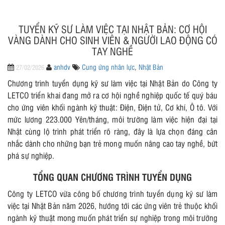
TUYỂN KỸ SƯ LÀM VIỆC TẠI NHẬT BẢN: CƠ HỘI
VÀNG DÀNH CHO SINH VIÊN & NGƯỜI LAO ĐỘNG CÓ
TAY NGHỀ
anhdv
Cung ứng nhân lực
,
Nhật Bản
27/02/2026
Chương trình tuyển dụng kỹ sư làm việc tại Nhật Bản do Công ty
LETCO triển khai đang mở ra cơ hội nghề nghiệp quốc tế quý báu
cho ứng viên khối ngành kỹ thuật: Điện, Điện tử, Cơ khí, Ô tô. Với
mức lương 223.000 Yên/tháng, môi trường làm việc hiện đại tại
Nhật cùng lộ trình phát triển rõ ràng, đây là lựa chọn đáng cân
nhắc dành cho những bạn trẻ mong muốn nâng cao tay nghề, bứt
phá sự nghiệp.
TỔNG QUAN CHƯƠNG TRÌNH TUYỂN DỤNG
Công ty LETCO vừa công bố chương trình tuyển dụng kỹ sư làm
việc tại Nhật Bản năm 2026, hướng tới các ứng viên trẻ thuộc khối
ngành kỹ thuật mong muốn phát triển sự nghiệp trong môi trường