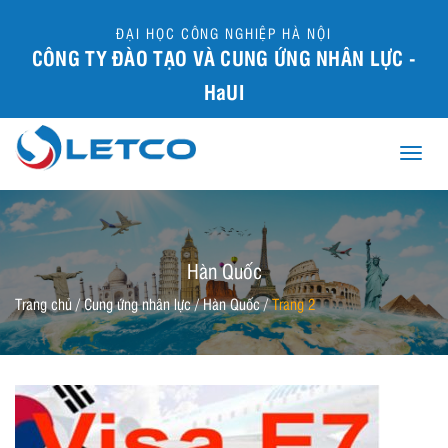
ĐẠI HỌC CÔNG NGHIỆP HÀ NỘI
CÔNG TY ĐÀO TẠO VÀ CUNG ỨNG NHÂN LỰC -
HaUI
Toggle
naviga
Hàn Quốc
Trang chủ
/
Cung ứng nhân lực
/
Hàn Quốc
/
Trang 2