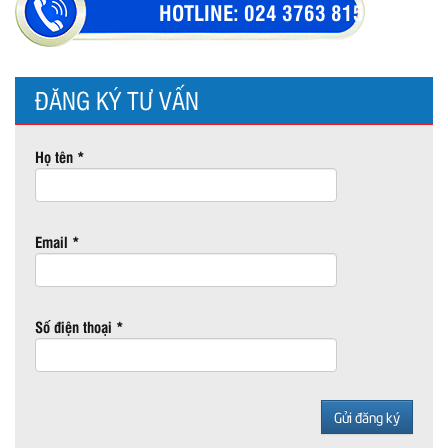
HOTLINE:
024 3763 8154
ĐĂNG KÝ TƯ VẤN
Họ tên *
Email *
Số điện thoại *