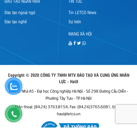
ĐÀO TẠO NGẮN HẠN
TIN TỨC
Đào tạo ngoại ngữ
Tin LETCO News
Đào tạo nghề
Sự kiện
MẠNG XÃ HỘI
Copyright © 2020 CÔNG TY TNHH MTV ĐÀO TẠO VÀ CUNG ỨNG NHÂN
LỰC - HaUI
Địa chỉ: Nhà A5 - Đại học Công nghiệp Hà Nội - Số 298 Đường Cầu Diễn -
Phường Tây Tựu - TP. Hà Nội
Điện thoại: (84.24) 3763.8154, Fax: (84.24)3765.6081, Email:
haui@letco.vn